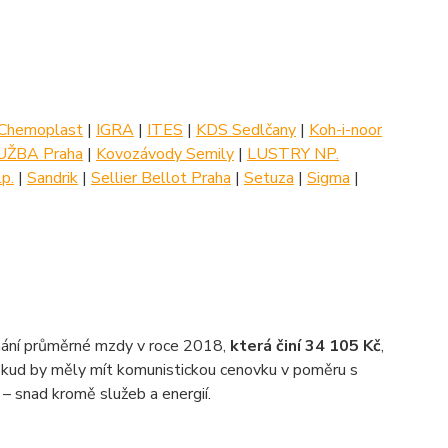
Chemoplast
|
IGRA
|
ITES
|
KDS Sedlčany
|
Koh-i-noor
ŽBA Praha
|
Kovozávody Semily
|
LUSTRY NP.
p.
|
Sandrik
|
Sellier Bellot Praha
|
Setuza
|
Sigma
|
vnání průměrné mzdy v roce 2018,
která činí 34 105 Kč
,
pokud by měly mít komunistickou cenovku v poměru s
– snad kromě služeb a energií.