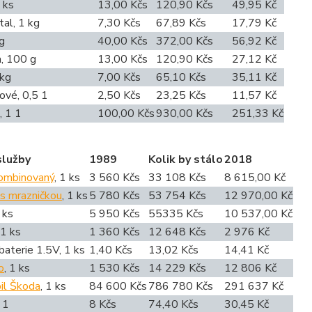
 ks
13,00 Kčs
120,90 Kčs
49,95 Kč
tal, 1 kg
7,30 Kčs
67,89 Kčs
17,79 Kč
g
40,00 Kčs
372,00 Kčs
56,92 Kč
, 100 g
13,00 Kčs
120,90 Kčs
27,12 Kč
 kg
7,00 Kčs
65,10 Kčs
35,11 Kč
ové, 0,5 1
2,50 Kčs
23,25 Kčs
11,57 Kč
, 1 1
100,00 Kčs
930,00 Kčs
251,33 Kč
služby
1989
Kolik by stálo
2018
ombinovaný
, 1 ks
3 560 Kčs
33 108 Kčs
8 615,00 Kč
 s mrazničkou
, 1 ks
5 780 Kčs
53 754 Kčs
12 970,00 Kč
1 ks
5 950 Kčs
55335 Kčs
10 537,00 Kč
 1 ks
1 360 Kčs
12 648 Kčs
2 976 Kč
aterie 1.5V, 1 ks
1,40 Kčs
13,02 Kčs
14,41 Kč
o
, 1 ks
1 530 Kčs
14 229 Kčs
12 806 Kč
il Škoda
, 1 ks
84 600 Kčs
786 780 Kčs
291 637 Kč
 1
8 Kčs
74,40 Kčs
30,45 Kč