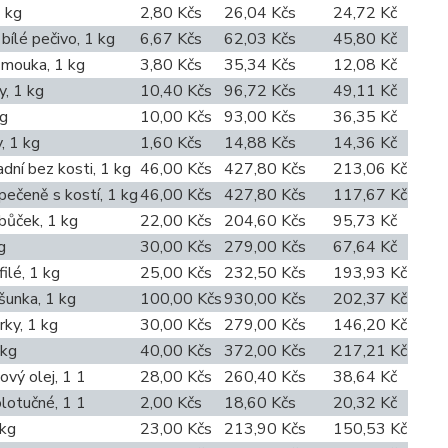
1 kg
2,80 Kčs
26,04 Kčs
24,72 Kč
bílé pečivo, 1 kg
6,67 Kčs
62,03 Kčs
45,80 Kč
 mouka, 1 kg
3,80 Kčs
35,34 Kčs
12,08 Kč
y, 1 kg
10,40 Kčs
96,72 Kčs
49,11 Kč
kg
10,00 Kčs
93,00 Kčs
36,35 Kč
, 1 kg
1,60 Kčs
14,88 Kčs
14,36 Kč
dní bez kosti, 1 kg
46,00 Kčs
427,80 Kčs
213,06 Kč
pečeně s kostí, 1 kg
46,00 Kčs
427,80 Kčs
117,67 Kč
bůček, 1 kg
22,00 Kčs
204,60 Kčs
95,73 Kč
g
30,00 Kčs
279,00 Kčs
67,64 Kč
ilé, 1 kg
25,00 Kčs
232,50 Kčs
193,93 Kč
šunka, 1 kg
100,00 Kčs
930,00 Kčs
202,37 Kč
rky, 1 kg
30,00 Kčs
279,00 Kčs
146,20 Kč
 kg
40,00 Kčs
372,00 Kčs
217,21 Kč
ový olej, 1 1
28,00 Kčs
260,40 Kčs
38,64 Kč
lotučné, 1 1
2,00 Kčs
18,60 Kčs
20,32 Kč
 kg
23,00 Kčs
213,90 Kčs
150,53 Kč