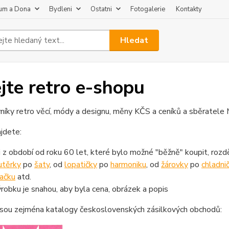
um a Dona
Bydleni
Ostatni
Fotogalerie
Kontakty
Hledat
ejte retro e-shopu
níky retro věcí, módy a designu, měny KČS a ceníků a sběratele 
jdete:
i z období od roku 60 let, které bylo možné "běžně" koupit, rozdě
utěrky
po
šaty
, od
lopatičky
po
harmoniku
, od
žárovky
po
chladni
ačku
atd.
ýrobku je snahou, aby byla cena, obrázek a popis
jsou zejména katalogy československých zásilkových obchodů: