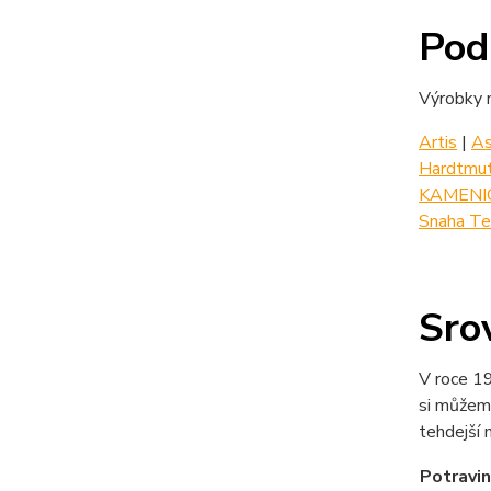
Pod
Výrobky 
Artis
|
As
Hardtmu
KAMENI
Snaha Te
Sro
V roce 1
si můžeme
tehdejší 
Potravin