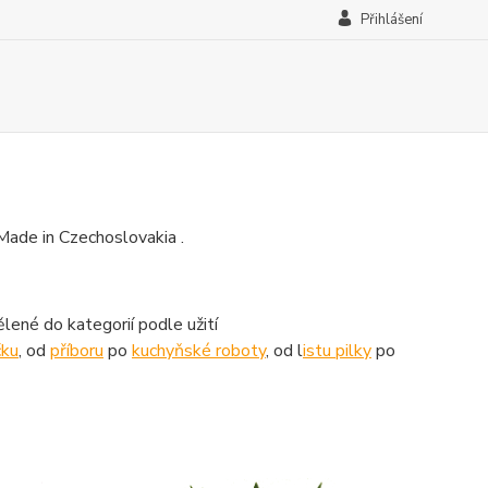
Přihlášení
Made in C
zechoslovakia
.
lené do kategorií podle užití
čku
, od
příboru
po
kuchyňské roboty
, od l
istu pilky
po