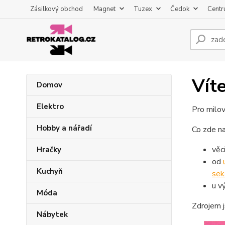
Zásilkový obchod
Magnet
Tuzex
Čedok
Centr
Vít
Domov
Elektro
Pro milov
Hobby a nářadí
Co zde na
věc
Hračky
od
Kuchyň
sek
u v
Móda
Zdrojem 
Nábytek