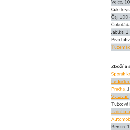
Vejce, 10
Cukr krys
Čaj, 100 
Čokoláda
Jablka, 1
Pivo lahv
Tuzemák
Zboží a 
Sporák k
Lednička
Pračka
, 
Vysavač
,
Tužková b
Jízdní kol
Automob
Benzin, 1