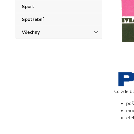
Sport
Spotřební
Všechny
Co zde b
poš
mod
ele