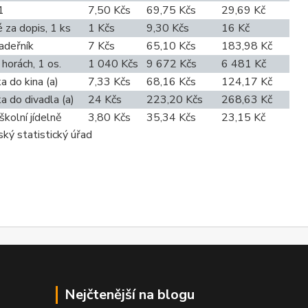
1
7,50 Kčs
69,75 Kčs
29,69 Kč
 za dopis, 1 ks
1 Kčs
9,30 Kčs
16 Kč
adeřník
7 Kčs
65,10 Kčs
183,98 Kč
horách, 1 os.
1 040 Kčs
9 672 Kčs
6 481 Kč
 do kina (a)
7,33 Kčs
68,16 Kčs
124,17 Kč
 do divadla (a)
24 Kčs
223,20 Kčs
268,63 Kč
kolní jídelně
3,80 Kčs
35,34 Kčs
23,15 Kč
ský statistický úřad
Nejčtenější na blogu