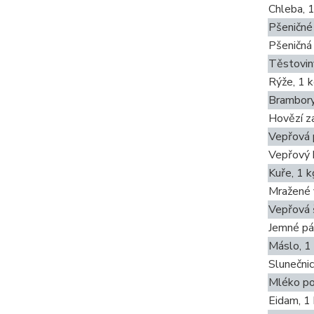
Chleba, 
Pšeničné 
Pšeničná
Těstovin
Rýže, 1 
Brambory
Hovězí za
Vepřová 
Vepřový 
Kuře, 1 k
Mražené f
Vepřová 
Jemné pá
Máslo, 1
Slunečnic
Mléko po
Eidam, 1