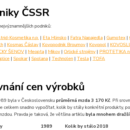
niky ČSSR
nejvýznamnějších podniků:
trid-Kosmetika n.p.
|
Eta Hlinsko
|
Fatra Napajedla
|
Gumotex
|
th
|
Kosmas Čáslav
|
Kovopodnik Broumov
|
Kovopol
|
KOVOSLU
CKY ŠENOV
|
Meopta
|
Mikov
|
Orlické strojírny
|
PROTETIKA n.
plice
|
Spokar
|
Spolana
|
Technolen
|
Tesla
|
TOFA
vnání cen výrobků
989 byla v Československu
průměrná mzda 3 170 Kč
. Při sro
 celkem snadno vypočítat, kolik by stály konkrétní produkty, 
mzdou. Pravda je taková, že většina artiklu
byla mnohem dražší
y
1989
Kolik by stálo
2018