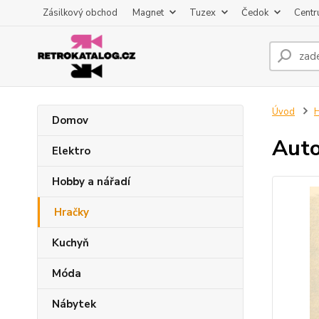
Zásilkový obchod
Magnet
Tuzex
Čedok
Centr
Úvod
H
Domov
Auto
Elektro
Hobby a nářadí
Hračky
Kuchyň
Móda
Nábytek