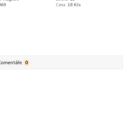
969
Cena:
18 Kčs
Komentáře
0