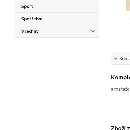
Sport
Spotřební
Všechny
Kompl
Komple
s roztaže
Zboží 