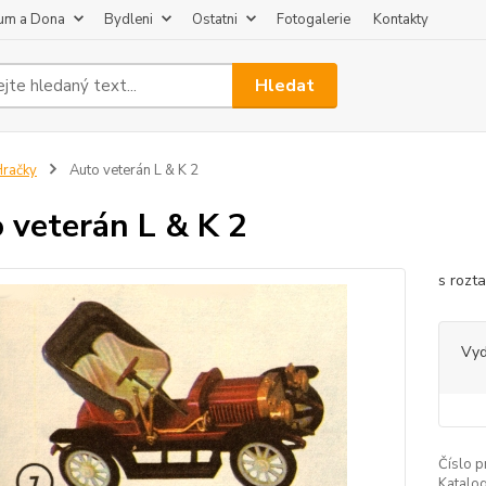
um a Dona
Bydleni
Ostatni
Fotogalerie
Kontakty
Hledat
račky
Auto veterán L & K 2
 veterán L & K 2
s rozt
Vy
Číslo p
Katalog