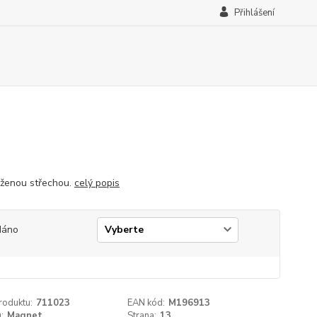
Přihlášení
aženou střechou.
celý popis
dáno
roduktu:
711023
EAN kód:
M196913
:
Magnet
Strana:
13