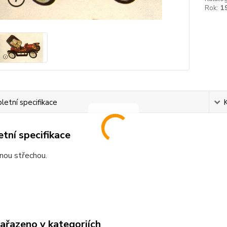
Rok:
1
etní specifikace
tní specifikace
nou střechou.
zařazeno v kategoriích