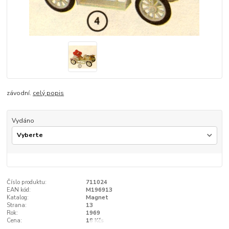
závodní.
celý popis
Vydáno
Číslo produktu:
711024
EAN kód:
M196913
Katalog:
Magnet
Strana:
13
Rok:
1969
Cena:
18 Kčs