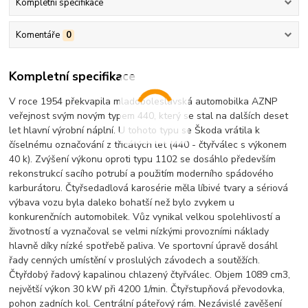
Kompletní specifikace
Komentáře
0
Kompletní specifikace
V roce 1954 překvapila mladoboleslavská automobilka AZNP
veřejnost svým novým typem 440, který se stal na dalších deset
let hlavní výrobní náplní. U tohoto typu se Škoda vrátila k
číselnému označování z třicátých let (440 - čtyřválec s výkonem
40 k). Zvýšení výkonu oproti typu 1102 se dosáhlo především
rekonstrukcí sacího potrubí a použitím moderního spádového
karburátoru. Čtyřsedadlová karosérie měla líbivé tvary a sériová
výbava vozu byla daleko bohatší než bylo zvykem u
konkurenčních automobilek. Vůz vynikal velkou spolehlivostí a
životností a vyznačoval se velmi nízkými provozními náklady
hlavně díky nízké spotřebě paliva. Ve sportovní úpravě dosáhl
řady cenných umístění v proslulých závodech a soutěžích.
Čtyřdobý řadový kapalinou chlazený čtyřválec. Objem 1089 cm3,
největší výkon 30 kW při 4200 1/min. Čtyřstupňová převodovka,
pohon zadních kol. Centrální páteřový rám. Nezávislé zavěšení