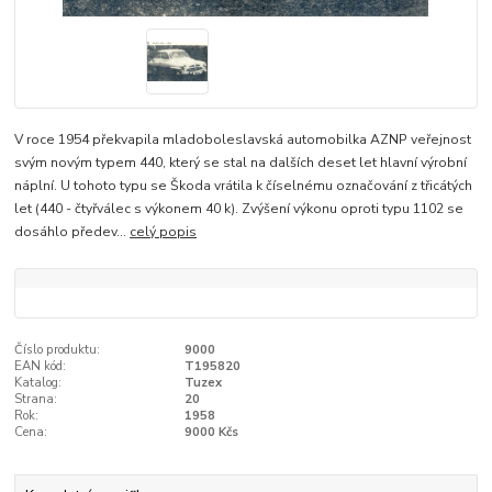
V roce 1954 překvapila mladoboleslavská automobilka AZNP veřejnost
svým novým typem 440, který se stal na dalších deset let hlavní výrobní
náplní. U tohoto typu se Škoda vrátila k číselnému označování z třicátých
let (440 - čtyřválec s výkonem 40 k). Zvýšení výkonu oproti typu 1102 se
dosáhlo předev...
celý popis
Číslo produktu:
9000
EAN kód:
T195820
Katalog:
Tuzex
Strana:
20
Rok:
1958
Cena:
9000 Kčs