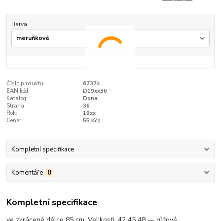
Barva
Číslo produktu:
67374
EAN kód:
D19xx36
Katalog:
Dona
Strana:
36
Rok:
19xx
Cena:
55 Kčs
Kompletní specifikace
Komentáře
0
Kompletní specifikace
ve zkrácené délce 85 cm. Velikosti: 42 45 48 — růžové,