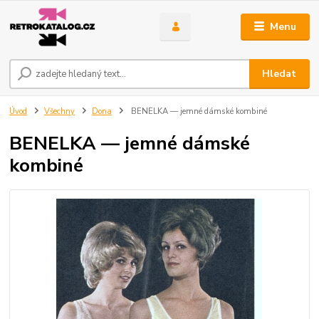
Menu
Hledat
Úvod
Všechny
Dona
BENELKA — jemné dámské kombiné
BENELKA — jemné dámské
kombiné