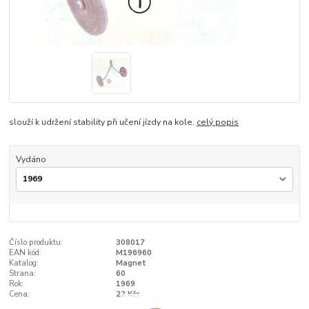
slouží k udržení stability při učení jízdy na kole.
celý popis
Vydáno
Číslo produktu:
308017
EAN kód:
M196960
Katalog:
Magnet
Strana:
60
Rok:
1969
Cena:
22 Kčs