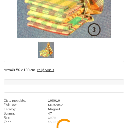
rozměr 50 x 100 cm.
celý popis
Číslo produktu:
108010
EAN kód:
M197047
Katalog:
Magnet
Strana:
47
Rok:
1970
Cena:
15 Kčs