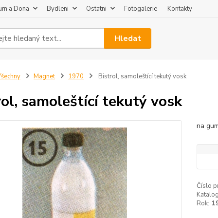
um a Dona
Bydleni
Ostatni
Fotogalerie
Kontakty
Hledat
šechny
Magnet
1970
Bistrol, samoleštící tekutý vosk
rol, samoleštící tekutý vosk
na gum
Číslo p
Katalog
Rok:
1