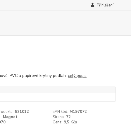
Přihlášení
ové, PVC a papírové krytiny podlah.
celý popis
roduktu:
821012
EAN kód:
M197072
:
Magnet
Strana:
72
970
Cena:
9,5 Kčs