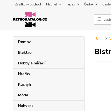
Zásilkový obchod
Magnet
Tuzex
Čedok
Centr
Úvod
V
Domov
Bist
Elektro
Hobby a nářadí
Hračky
Kuchyň
Móda
Nábytek