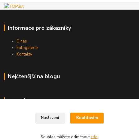
Informace pro zákazníky
O nás
Fotogalerie
Kontakty
Nejčtenější na blogu
Kde nás najdete
Brno
Souhlasím
Nastavení
Souhlas můžete odmítnout
zde
.