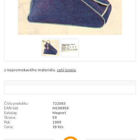
z nepromokavého materiálu.
celý popis
Číslo produktu:
722083
EAN kód:
M196959
Katalog:
Magnet
Strana:
59
Rok:
1969
Cena:
28 Kčs