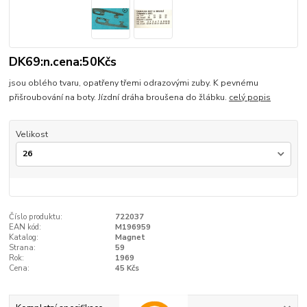
DK69:n.cena:50Kčs
jsou oblého tvaru, opatřeny třemi odrazovými zuby. K pevnému
přišroubování na boty. Jízdní dráha broušena do žlábku.
celý popis
Velikost
Číslo produktu:
722037
EAN kód:
M196959
Katalog:
Magnet
Strana:
59
Rok:
1969
Cena:
45 Kčs