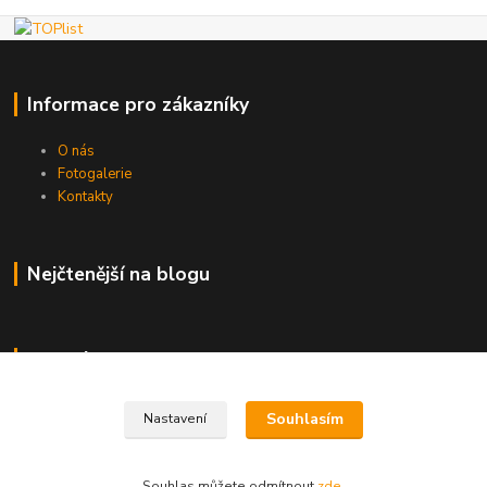
Informace pro zákazníky
O nás
Fotogalerie
Kontakty
Nejčtenější na blogu
Kde nás najdete
Brno
Souhlasím
Nastavení
Souhlas můžete odmítnout
zde
.