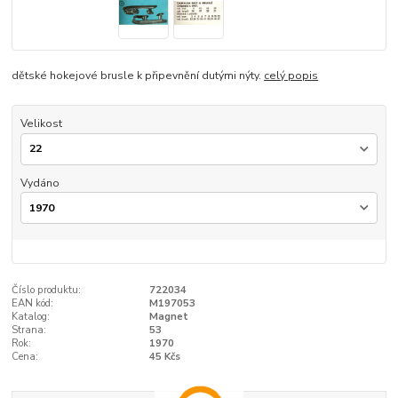
dětské hokejové brusle k připevnění dutými nýty.
celý popis
Velikost
Vydáno
Číslo produktu:
722034
EAN kód:
M197053
Katalog:
Magnet
Strana:
53
Rok:
1970
Cena:
45 Kčs