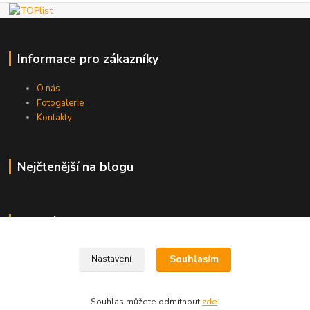
Informace pro zákazníky
O nás
Fotogalerie
Kontakty
Nejčtenější na blogu
Kde nás najdete
Brno
Souhlasím
Nastavení
Souhlas můžete odmítnout
zde
.