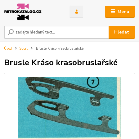
Menu
Hledat
Úvod
Sport
Brusle Kráso krasobruslařské
Brusle Kráso krasobruslařské