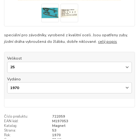
speciální pro závodníky, vyrobené z kvalitní oceli. Jsou opatřeny zuby,
jízdní dráha vybroušená do žlábku, dobře niklované.
celý popis
Velikost
Vydáno
Číslo produktu:
722059
EAN kód:
M197053
Katalog:
Magnet
Strana:
53
Rok:
1970