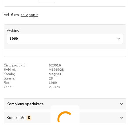
Vel. 6 cm.
celý popis
Vydáno
Číslo produktu:
623016
EAN kód:
M196928
Katalog:
Magnet
Strana:
28
Rok:
1969
Cena:
2,5 Kčs
Kompletní specifikace
Komentáře
0