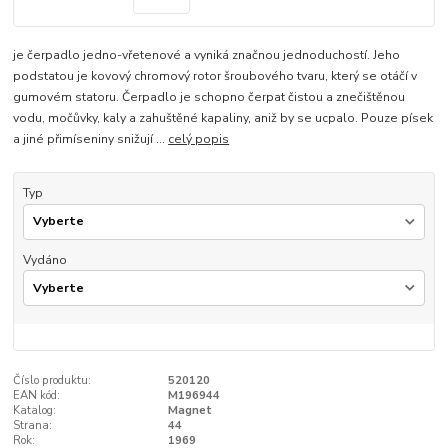
je čerpadlo jedno-vřetenové a vyniká značnou jednoduchostí. Jeho
podstatou je kovový chromový rotor šroubového tvaru, který se otáčí v
gumovém statoru. Čerpadlo je schopno čerpat čistou a znečištěnou
vodu, močůvky, kaly a zahuštěné kapaliny, aniž by se ucpalo. Pouze písek
a jiné přimíseniny snižují ...
celý popis
Typ
Vydáno
Číslo produktu:
520120
EAN kód:
M196944
Katalog:
Magnet
Strana:
44
Rok:
1969