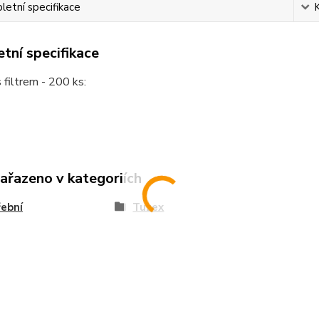
etní specifikace
tní specifikace
s filtrem - 200 ks:
zařazeno v kategoriích
ební
Tuzex