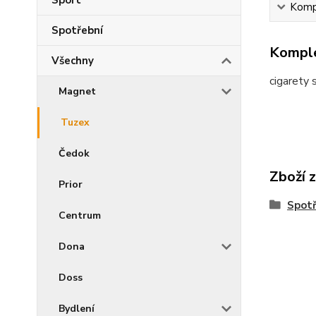
Sport
Kompl
Spotřební
Komple
Všechny
cigarety 
Magnet
Tuzex
Čedok
Zboží 
Prior
Spotř
Centrum
Dona
Doss
Bydlení