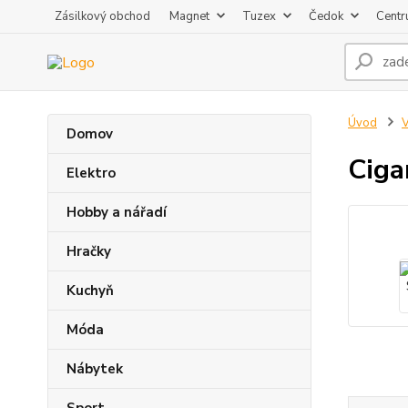
Zásilkový obchod
Magnet
Tuzex
Čedok
Centr
Úvod
V
Domov
Ciga
Elektro
Hobby a nářadí
Hračky
Kuchyň
Móda
Nábytek