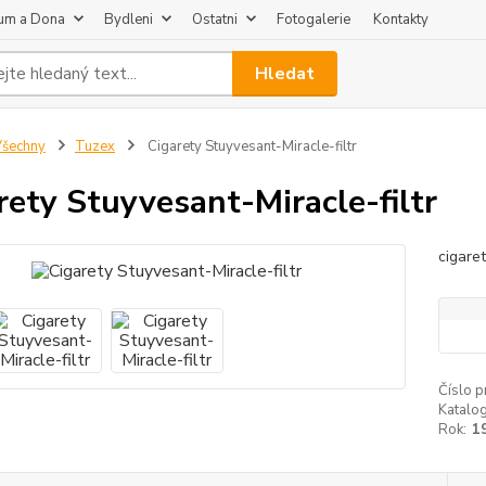
um a Dona
Bydleni
Ostatni
Fotogalerie
Kontakty
Hledat
šechny
Tuzex
Cigarety Stuyvesant-Miracle-filtr
rety Stuyvesant-Miracle-filtr
cigaret
Číslo p
Katalog
Rok:
1