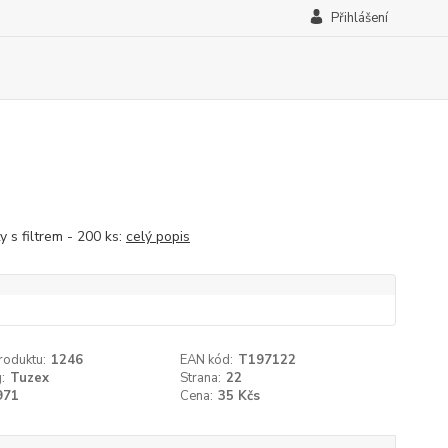
Přihlášení
y s filtrem - 200 ks:
celý popis
roduktu:
1246
EAN kód:
T197122
:
Tuzex
Strana:
22
971
Cena:
35 Kčs