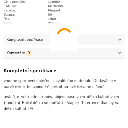
Číslo produktu:
110062
EAN kód:
M196980
Katalog:
Magnet
Strana:
80
Rok:
1969
Cena:
220 Kčs
Kompletní specifikace
Komentáře
0
Kompletní specifikace
vhodné sportovní oblečení z kvalitního materiálu. Dodáváme v
barvě černé, tmavomodré, petrol, vínově červené a šedé.
uvádějte: velikostní skupina objem pasu v cm, délka kalhot v cm
(tabulka). Boční délka se počítá ke šlapce. Tolerance tkaniny na
délku kalhot 4%.