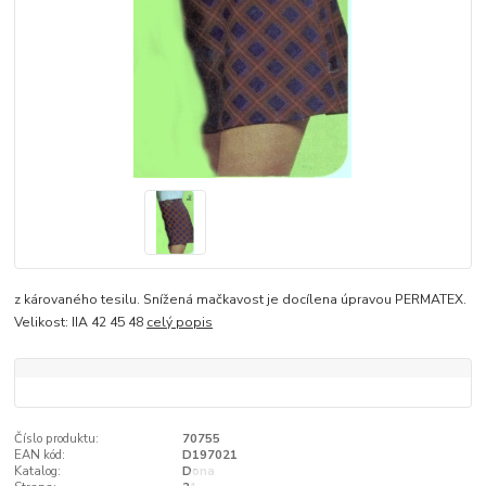
z károvaného tesilu. Snížená mačkavost je docílena úpravou PERMATEX.
Velikost: IIA 42 45 48
celý popis
Číslo produktu:
70755
EAN kód:
D197021
Katalog:
Dona