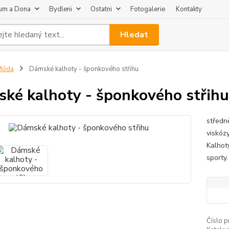
um a Dona
Bydleni
Ostatni
Fotogalerie
Kontakty
Hledat
Móda
Dámské kalhoty - šponkového střihu
ké kalhoty - šponkového střihu
středn
viskóz
Kalhoty
sporty.
Číslo p