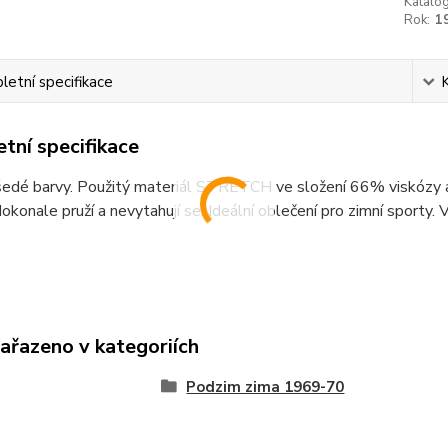
Katalog
Rok:
1
etní specifikace
tní specifikace
šedé barvy. Použitý materiál STRETCH ve složení 66% viskózy 
okonale pruží a nevytahují se. Ideální oblečení pro zimní sporty. 
zařazeno v kategoriích
Podzim zima 1969-70