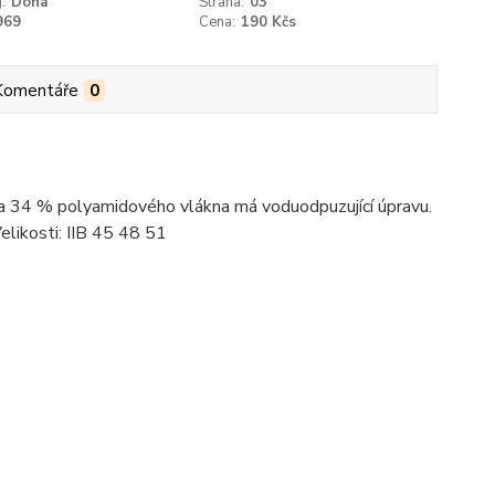
:
Dona
Strana:
03
969
Cena:
190 Kčs
Komentáře
0
a 34 % polyamidového vlákna má voduodpuzující úpravu.
Velikosti: IIB 45 48 51