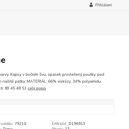
Přihlášení
he
barvy. Kapsy v bočním švu, opasek provlečený poutky, pod
 našité patky. MATERIÁL: 66% viskózy, 34% polyamidu.
ti: IIB 45 48 51
celý popis
roduktu:
79210
EAN kód:
D196913