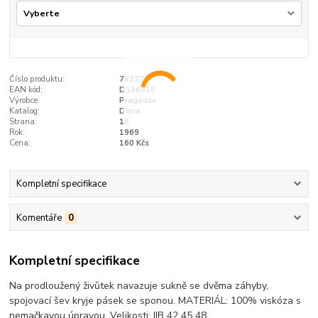
Číslo produktu:
79227
EAN kód:
D196918
Výrobce:
Pragoděv
Katalog:
Dona
Strana:
18
Rok:
1969
Cena:
160 Kčs
Kompletní specifikace
Komentáře
0
Kompletní specifikace
Na prodloužený živůtek navazuje sukně se dvěma záhyby,
spojovací šev kryje pásek se sponou. MATERIÁL: 100% viskóza s
nemačkavou úpravou. Velikosti: IIB 42 45 48