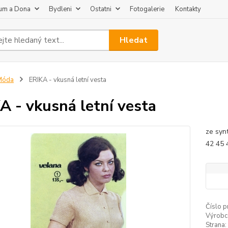
um a Dona
Bydleni
Ostatni
Fotogalerie
Kontakty
Hledat
Móda
ERIKA - vkusná letní vesta
A - vkusná letní vesta
ze synt
42 45 
Číslo p
Výrobc
Strana: