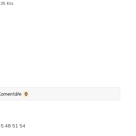
135 Kčs
Komentáře
0
 45 48 51 54