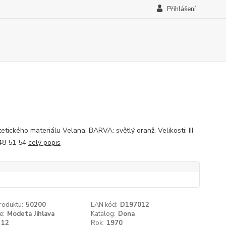
Přihlášení
etického materiálu Velana. BARVA: světlý oranž. Velikosti: III
48 51 54
celý popis
roduktu:
50200
EAN kód:
D197012
e:
Modeta Jihlava
Katalog:
Dona
12
Rok:
1970