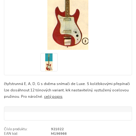
čtyřstrunná E, A, D, G s dvěma snímači de Luxe. S kolébkovými přepínači
lze dosáhnout 12 tónových variant, krk nastavitelný, vyztužený ocelovou
pružinou. Pro náročné.
celý popis
Číslo produktu:
921022
EAN kód:
M196966