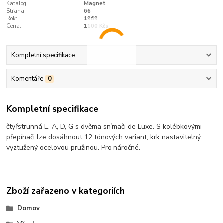
Katalog:
Magnet
Strana:
66
Rok:
1969
Cena:
1100 Kčs
Kompletní specifikace
Komentáře
0
Kompletní specifikace
čtyřstrunná E, A, D, G s dvěma snímači de Luxe. S kolébkovými
přepínači lze dosáhnout 12 tónových variant, krk nastavitelný,
vyztužený ocelovou pružinou. Pro náročné.
Zboží zařazeno v kategoriích
Domov