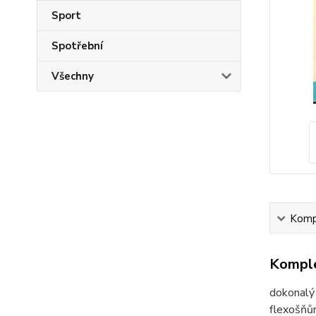
Sport
Spotřební
Všechny
Kompl
Komple
dokonalý 
flexošňůr