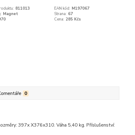
roduktu:
811013
EAN kód:
M197067
:
Magnet
Strana:
67
970
Cena:
285 Kčs
Komentáře
0
. Rozměry: 397x X376x310. Váha 5,40 kg. Příslušenství: