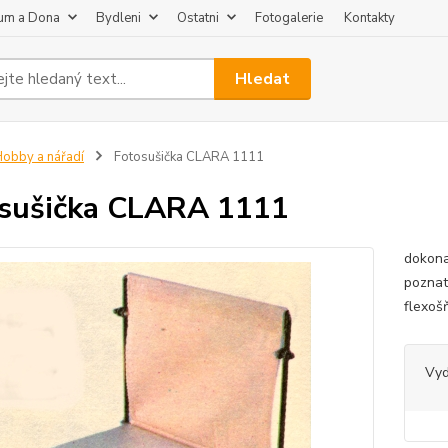
um a Dona
Bydleni
Ostatni
Fotogalerie
Kontakty
Hledat
obby a nářadí
Fotosušička CLARA 1111
sušička CLARA 1111
dokonal
poznat
flexoš
Vy