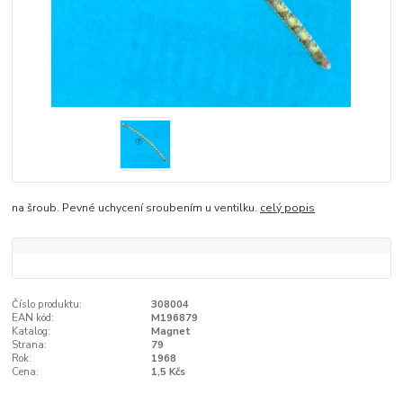
na šroub. Pevné uchycení sroubením u ventilku.
celý popis
Číslo produktu:
308004
EAN kód:
M196879
Katalog:
Magnet
Strana:
79
Rok:
1968
Cena:
1,5 Kčs