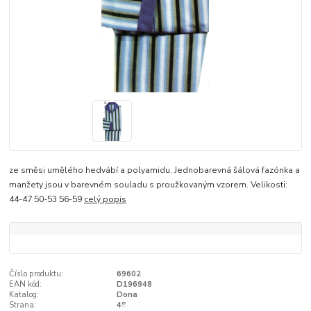
ze směsi umělého hedvábí a polyamidu. Jednobarevná šálová fazónka a
manžety jsou v barevném souladu s proužkovaným vzorem. Velikosti:
44-47 50-53 56-59
celý popis
Číslo produktu:
69602
EAN kód:
D196948
Katalog:
Dona
Strana:
48