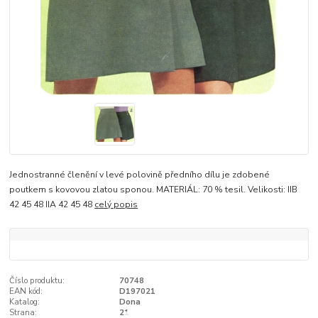
Jednostranné členění v levé polovině předního dílu je zdobené
poutkem s kovovou zlatou sponou. MATERIÁL: 70 % tesil. Velikosti: IIB
42 45 48 IIA 42 45 48
celý popis
Číslo produktu:
70748
EAN kód:
D197021
Katalog:
Dona
Strana:
21