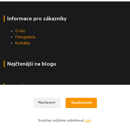
Informace pro zákazníky
O nás
Fotogalerie
Kontakty
Nejčtenější na blogu
Kde nás najdete
Brno
Souhlasím
Nastavení
Souhlas můžete odmítnout
zde
.
Vytvořeno na
Eshop-rychle.cz