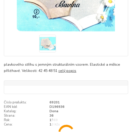
plavkového střihu s jemným strukturálním vzorem. Elastické a měkce
přiléhavé. Velikosti: 42 45 48 51
celý popis
Číslo produktu:
69201
EAN kód:
D196936
Katalog:
Dona
Strana:
36
Rok:
1969
Cena:
10 Kčs