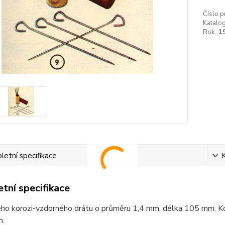
Číslo p
Katalog
Rok:
1
etní specifikace
tní specifikace
ého korozi-vzdorného drátu o průměru 1,4 mm, délka 105 mm. Kon
h.