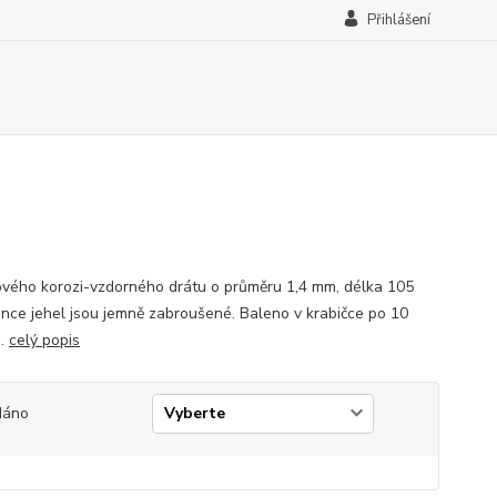
Přihlášení
ového korozi-vzdorného drátu o průměru 1,4 mm, délka 105
nce jehel jsou jemně zabroušené. Baleno v krabičce po 10
h.
celý popis
dáno