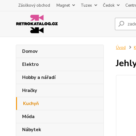
Zásilkový obchod
Magnet
Tuzex
Čedok
Centr
Úvod
K
Domov
Jehl
Elektro
Hobby a nářadí
Hračky
Kuchyň
Móda
Nábytek