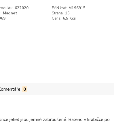
roduktu:
622020
EAN kód:
M196915
:
Magnet
Strana:
15
969
Cena:
6,5 Kčs
Komentáře
0
ce jehel jsou jemně zabroušené. Baleno v krabičce po