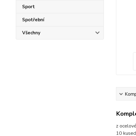
Sport
Spotřební
Všechny
Kompl
Komple
z ocelov
10 kusec