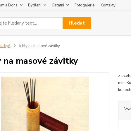
um a Dona
Bydleni
Ostatni
Fotogalerie
Kontakty
Hledat
uchyň
Jehly na masové závitky
y na masové závitky
z ocel
mm. Ko
kusec
Vy