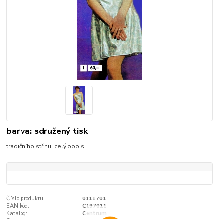
barva: sdružený tisk
tradičního střihu.
celý popis
Číslo produktu:
0111701
EAN kód:
C197011
Katalog:
Centrum