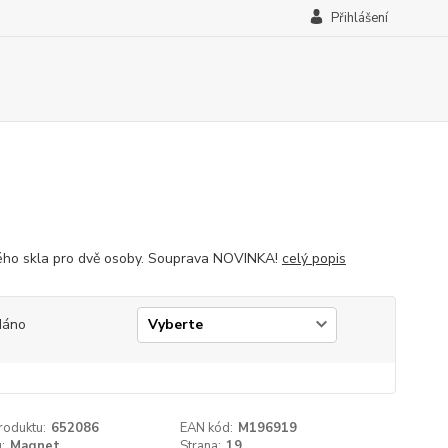
Přihlášení
ého skla pro dvě osoby. Souprava NOVINKA!
celý popis
dáno
roduktu:
652086
EAN kód:
M196919
:
Magnet
Strana:
19