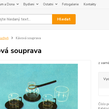
um a Dona
Bydleni
Ostatni
Fotogalerie
Kontakty
Hledat
uchyň
Kávová souprava
vá souprava
z varn
Vy
Číslo p
Katalog