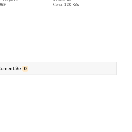
969
Cena:
120 Kčs
Komentáře
0