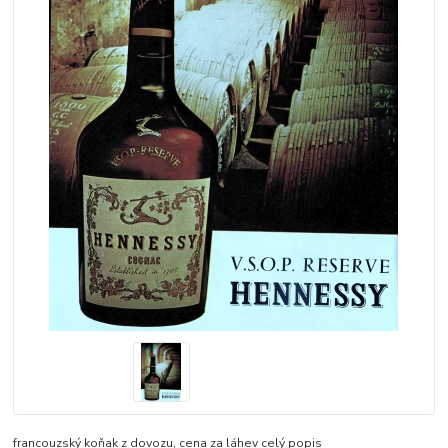
francouzský koňak z dovozu, cena za láhev
celý popis