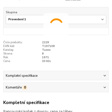
Skupina
Číslo produktu:
2229
EAN kód:
T197108
Katalog:
Tuzex
Strana:
8
Rok:
1971
Cena:
33 Kčs
Kompletní specifikace
Komentáře
0
Kompletní specifikace
francouzský koňak z dovozu, cena za láhev