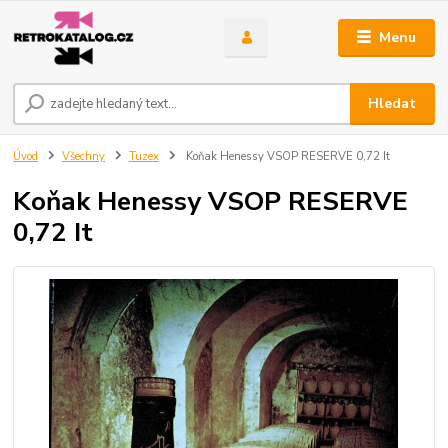
Menu
Hledat
Úvod
Všechny
Tuzex
Koňak Henessy VSOP RESERVE 0,72 It
Koňak Henessy VSOP RESERVE
0,72 It