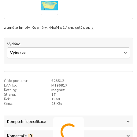
z umělé hmoty. Rozměry: 44x34 x 17 cm.
celý popis
Vydáno
Číslo produktu:
623512
EAN kód:
M196817
Katalog:
Magnet
Strana:
17
Rok:
1968
Cena:
28 Kčs
Kompletní specifikace
Komentáře
0