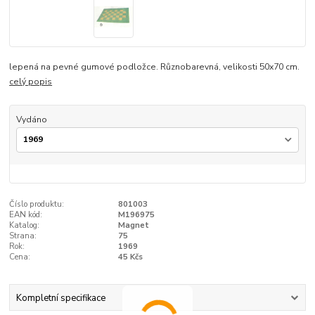
lepená na pevné gumové podložce. Různobarevná, velikosti 50x70 cm.
celý popis
Vydáno
Číslo produktu:
801003
EAN kód:
M196975
Katalog:
Magnet
Strana:
75
Rok:
1969
Cena:
45 Kčs
Kompletní specifikace