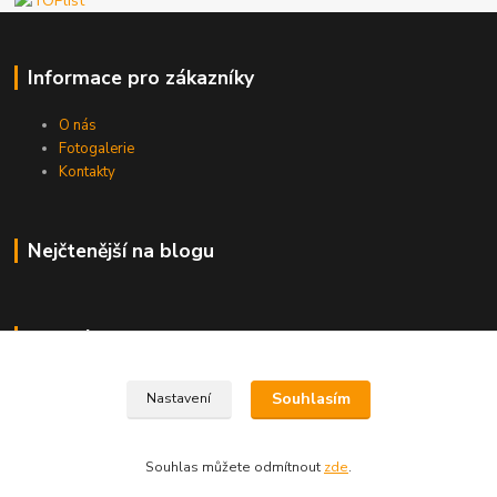
Informace pro zákazníky
O nás
Fotogalerie
Kontakty
Nejčtenější na blogu
Kde nás najdete
Brno
Souhlasím
Nastavení
Souhlas můžete odmítnout
zde
.
Vytvořeno na
Eshop-rychle.cz