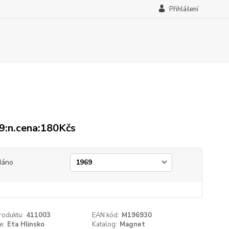
Přihlášení
:n.cena:180Kčs
dáno
roduktu:
411003
EAN kód:
M196930
e:
Eta Hlinsko
Katalog:
Magnet