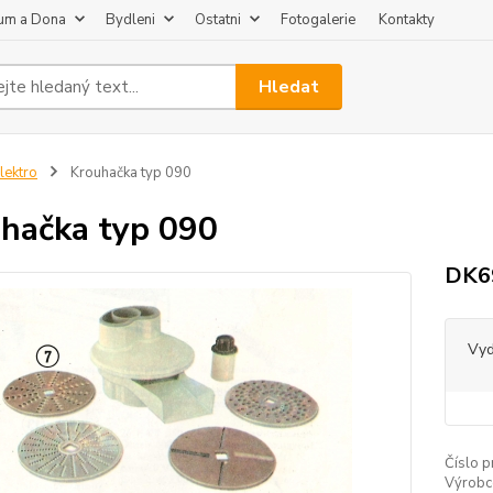
um a Dona
Bydleni
Ostatni
Fotogalerie
Kontakty
Hledat
lektro
Krouhačka typ 090
hačka typ 090
DK69
Vy
Číslo p
Výrobc