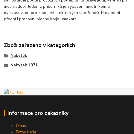
samostatně podle provozních potřeb při přípravě jídla, vaření i při
mytí nádobí. Jeden z příborníků je vybaven minutníkem a
dvojzásuvkou pro zapojení elektrických spotřebičů. Provedení:
přední i pracovní plochy kryje umakart.
Zboží zařazeno v kategoriích
Nábytek
Nábytek 1971
Informace pro zákazníky
O nás
Fotogalerie