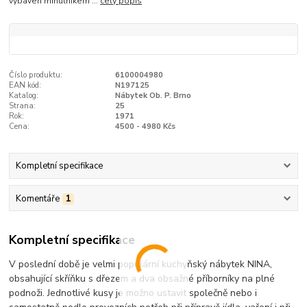
vybaven minutníkem ...
celý popis
Číslo produktu:
6100004980
EAN kód:
N197125
Katalog:
Nábytek Ob. P. Brno
Strana:
25
Rok:
1971
Cena:
4500 - 4980 Kčs
Kompletní specifikace
Komentáře
1
Kompletní specifikace
V poslední době je velmi populární kuchyňský nábytek NINA,
obsahující skříňku s dřezem a dva obsažné příborníky na plné
podnoži. Jednotlivé kusy je možno ustavit společně nebo i