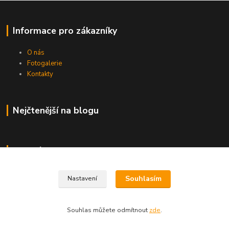
Informace pro zákazníky
O nás
Fotogalerie
Kontakty
Nejčtenější na blogu
Kde nás najdete
Brno
Souhlasím
Nastavení
Souhlas můžete odmítnout
zde
.
Vytvořeno na
Eshop-rychle.cz