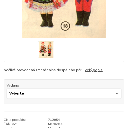
pečlivě provedená zmenšenina dospělého páru.
celý popis
Vydáno
Číslo produktu:
712054
EAN kód:
M196911