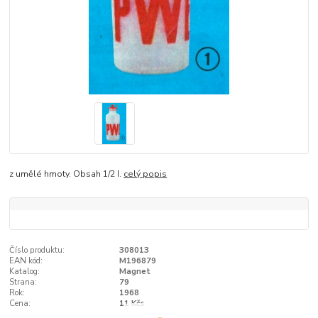
z umělé hmoty. Obsah 1/2 I.
celý popis
Číslo produktu:
308013
EAN kód:
M196879
Katalog:
Magnet
Strana:
79
Rok:
1968
Cena:
11 Kčs