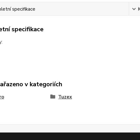
etní specifikace
tní specifikace
y:
zařazeno v kategoriích
ro
Tuzex