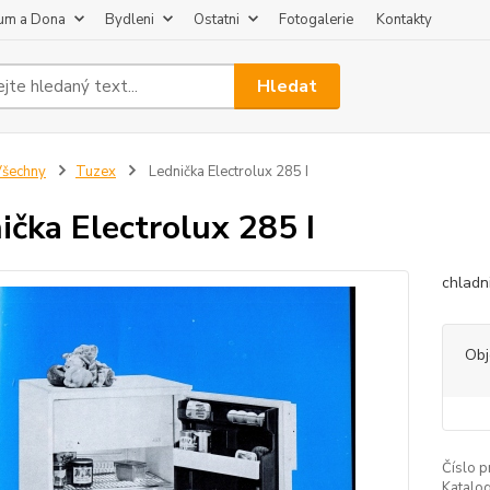
um a Dona
Bydleni
Ostatni
Fotogalerie
Kontakty
Hledat
šechny
Tuzex
Lednička Electrolux 285 I
ička Electrolux 285 I
chladn
Ob
Číslo p
Katalog