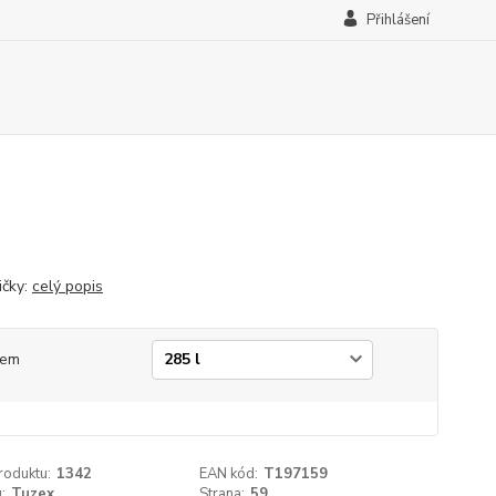
Přihlášení
ičky:
celý popis
jem
roduktu:
1342
EAN kód:
T197159
:
Tuzex
Strana:
59