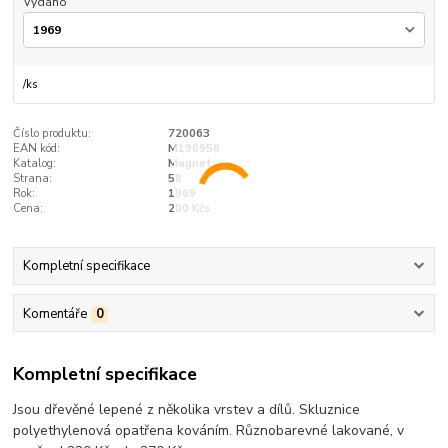
Vydáno
/
ks
Číslo produktu:
720063
EAN kód:
M196958
Katalog:
Magnet
Strana:
58
Rok:
1969
Cena:
200 Kčs
Kompletní specifikace
Komentáře
0
Kompletní specifikace
Jsou dřevěné lepené z několika vrstev a dílů. Skluznice
polyethylenová opatřena kováním. Různobarevné lakované, v