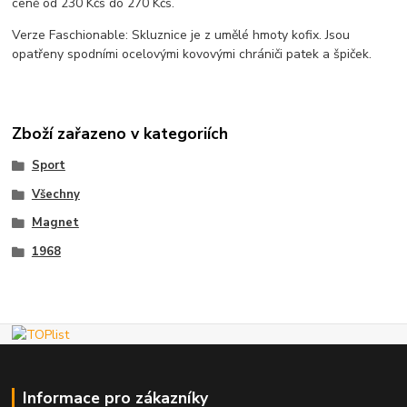
ceně od 230 Kčs do 270 Kčs.
Verze Faschionable: Skluznice je z umělé hmoty kofix. Jsou
opatřeny spodními ocelovými kovovými chrániči patek a špiček.
Zboží zařazeno v kategoriích
Sport
Všechny
Magnet
1968
Informace pro zákazníky