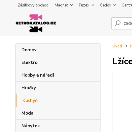
Zásilkový obchod
Magnet
Tuzex
Čedok
Centr
Úvod
K
Domov
Lžíc
Elektro
Hobby a nářadí
Hračky
Kuchyň
Móda
Nábytek