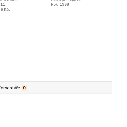
11
Rok:
1968
16 Kčs
Komentáře
0