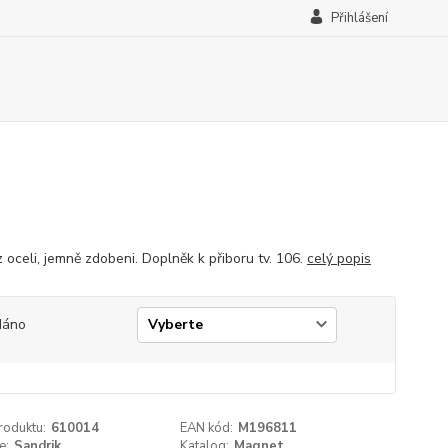
Přihlášení
 oceli, jemně zdobeni. Doplněk k přiboru tv. 106.
celý popis
dáno
roduktu:
610014
EAN kód:
M196811
e:
Sandrik
Katalog:
Magnet