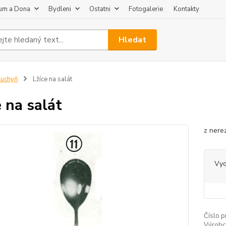
um a Dona
Bydleni
Ostatni
Fotogalerie
Kontakty
Hledat
uchyň
Lžíce na salát
e na salát
z nerez
Vy
Číslo p
Výrobc