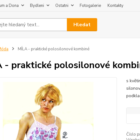
um a Dona
Bydleni
Ostatni
Fotogalerie
Kontakty
Hledat
Móda
MÍLA - praktické polosilonové kombiné
 - praktické polosilonové komb
s květ
silono
podklad
Číslo p