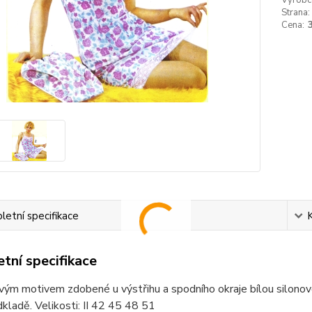
Výrobc
Strana:
Cena:
etní specifikace
tní specifikace
vým motivem zdobené u výstřihu a spodního okraje bílou silonovo
kladě. Velikosti: II 42 45 48 51