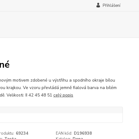
Přihlášení
iné
inovým motivem zdobené u výstřihu a spodního okraje bílou
vou krajkou. Ve vzoru převládá jemně fialová barva na bílém
ě. Velikosti: II 42 45 48 51
celý popis
roduktu:
69234
EAN kód:
D196938