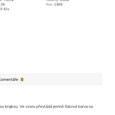
e:
Tosta
Katalog:
Dona
38
Rok:
1969
35 Kčs
Komentáře
0
u krajkou. Ve vzoru převládá jemně fialová barva na