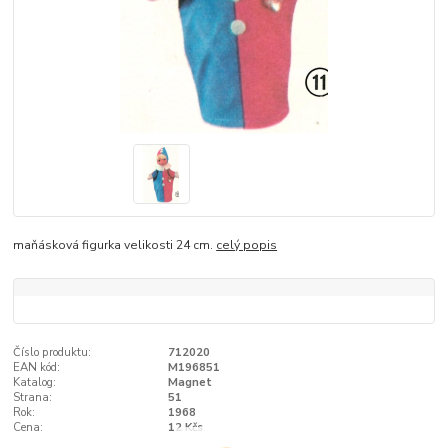
maňásková figurka velikosti 24 cm.
celý popis
Číslo produktu:
712020
EAN kód:
M196851
Katalog:
Magnet
Strana:
51
Rok:
1968
Cena:
12 Kčs