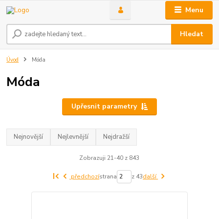
Menu
Hledat
Úvod
Móda
Móda
Upřesnit parametry
Nejnovější
Nejlevnější
Nejdražší
Zobrazuji 21-40 z 843
předchozí
strana
z 43
další