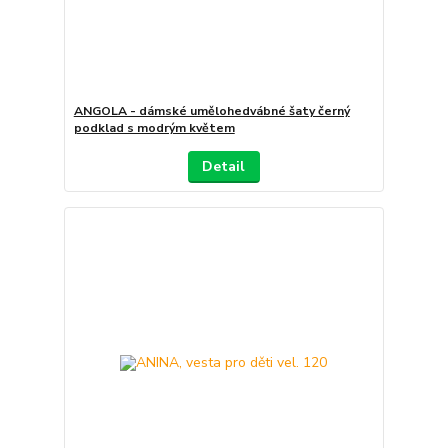
ANGOLA - dámské umělohedvábné šaty černý
podklad s modrým květem
Detail