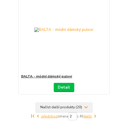
BALTA - módní dámský pulovr
Detail
Načíst další produkty (20)
předchozí
strana
z 43
další