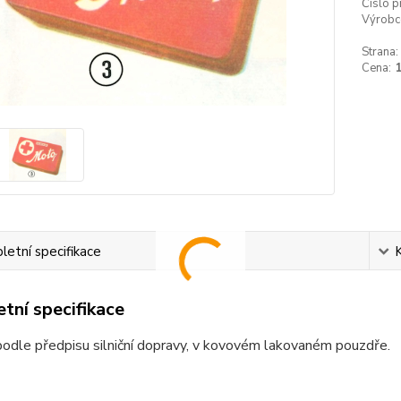
Číslo p
Výrobc
Strana:
Cena:
etní specifikace
tní specifikace
 podle předpisu silniční dopravy, v kovovém lakovaném pouzdře.