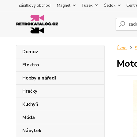
Zásilkový obchod
Magnet
Tuzex
Čedok
Centr
Úvod
S
Domov
Moto
Elektro
Hobby a nářadí
Hračky
Kuchyň
Móda
Nábytek