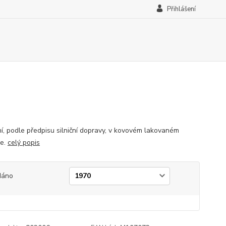
Přihlášení
ní, podle předpisu silniční dopravy, v kovovém lakovaném
ře.
celý popis
dáno