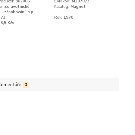
roduktu:
802006
EAN kód:
M197073
e:
Zdravotnické
Katalog:
Magnet
zásobování, n.p.
73
Rok:
1970
13,5 Kčs
Komentáře
0