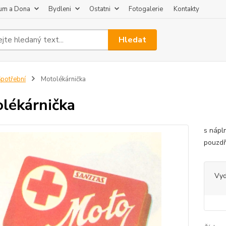
um a Dona
Bydleni
Ostatni
Fotogalerie
Kontakty
Hledat
potřební
Motolékárnička
lékárnička
s nápl
pouzd
Vy