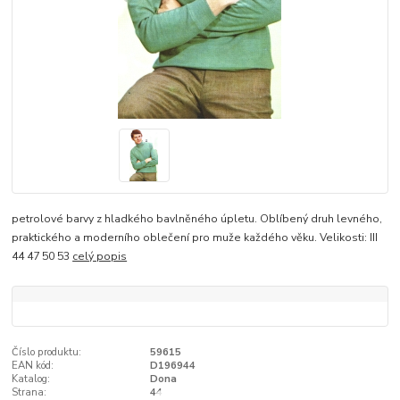
petrolové barvy z hladkého bavlněného úpletu. Oblíbený druh levného,
praktického a moderního oblečení pro muže každého věku. Velikosti: III
44 47 50 53
celý popis
Číslo produktu:
59615
EAN kód:
D196944
Katalog:
Dona
Strana:
44