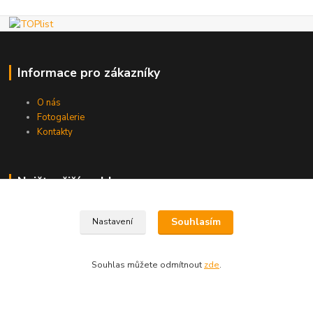
Informace pro zákazníky
O nás
Fotogalerie
Kontakty
Nejčtenější na blogu
Souhlasím
Nastavení
Kde nás najdete
Souhlas můžete odmítnout
zde
.
Brno