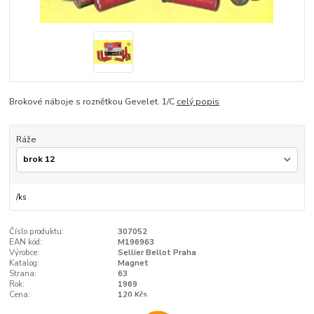
Brokové náboje s roznětkou Gevelet. 1/C
celý popis
Ráže
/
ks
Číslo produktu:
307052
EAN kód:
M196963
Výrobce:
Sellier Bellot Praha
Katalog:
Magnet
Strana:
63
Rok:
1969
Cena:
120 Kčs