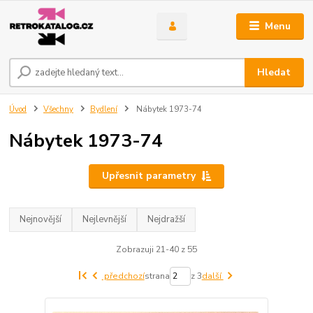
Menu
Hledat
Úvod
Všechny
Bydlení
Nábytek 1973-74
Nábytek 1973-74
Upřesnit parametry
Nejnovější
Nejlevnější
Nejdražší
Zobrazuji 21-40 z 55
předchozí
strana
z 3
další