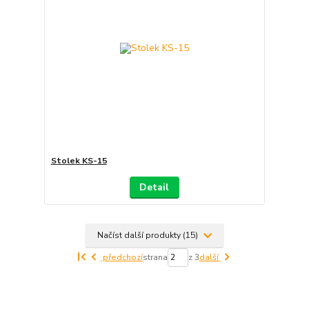
Stolek KS-15
Detail
Načíst další produkty (15)
předchozí
strana
z 3
další