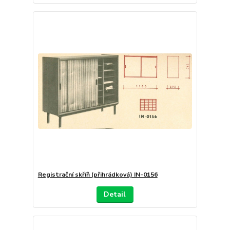
Registrační skříň (přihrádková) IN-0156
Detail