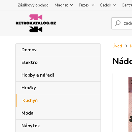
Zásilkový obchod
Magnet
Tuzex
Čedok
Centr
Úvod
K
Domov
Nádo
Elektro
Hobby a nářadí
Hračky
Kuchyň
Móda
Nábytek