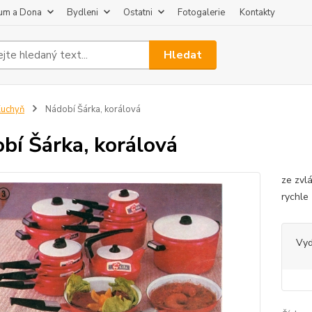
um a Dona
Bydleni
Ostatni
Fotogalerie
Kontakty
Hledat
uchyň
Nádobí Šárka, korálová
bí Šárka, korálová
ze zvlá
rychle
Vy