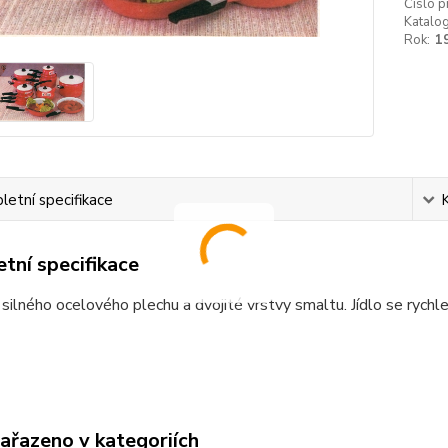
Číslo p
Katalog
Rok:
1
etní specifikace
tní specifikace
 silného ocelového plechu a dvojité vrstvy smaltu. Jídlo se rychle
zařazeno v kategoriích