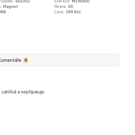
roduktu:
601002
EAN kód:
M196800
:
Magnet
Strana:
00
968
Cena:
280 Kčs
Komentáře
0
 zahřívá a nepřipaluje.